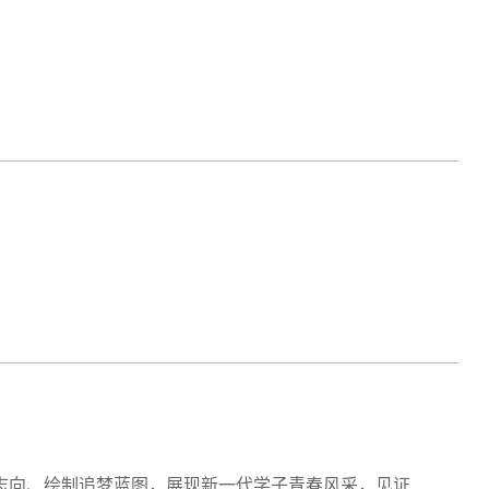
志向、绘制追梦蓝图，展现新一代学子青春风采，见证