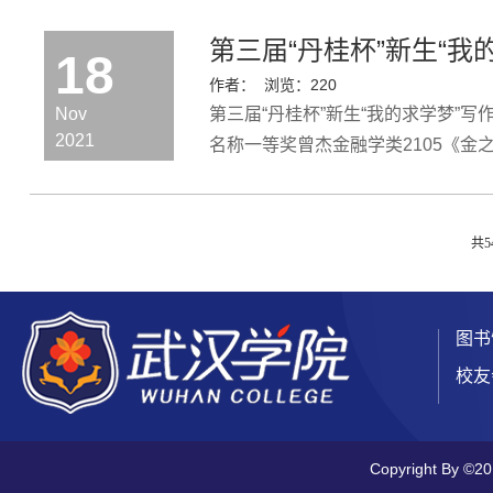
第三届“丹桂杯”新生“
18
作者：
浏览：
220
Nov
第三届“丹桂杯”新生“我的求学梦”
2021
名称一等奖曾杰金融学类2105《金
盛金融学2102《求学梦为何这么重》
共5
图书
校友
Copyright By ©2