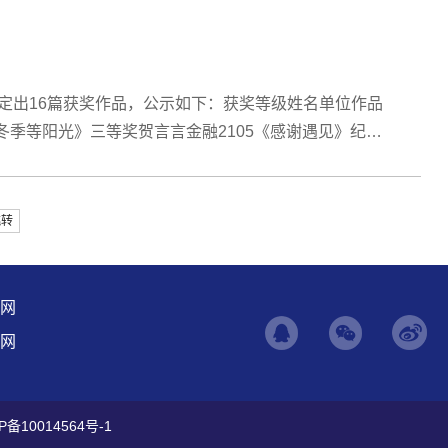
确定出16篇获奖作品，公示如下：获奖等级姓名单位作品
在冬季等阳光》三等奖贺言言金融2105《感谢遇见》纪昌
类2102《总有些必然的相遇》丁帅财...
跳转
网
网
P备10014564号-1