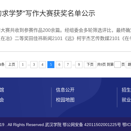
我的求学梦”写作大赛获奖名单公示
写作大赛共收到参赛作品200余篇。经组委会多轮筛选评比，最终
之在冶》二等奖田佳祎新闻2101《远》柯宇杰艺传数媒2101《
高雨菲英语2101班《闪光的日子，我不孤单》优秀奖王嘉祺财政学
...
...
4条
上页
1
3
4
5
6
7
9
下页
共9页
到第
页
馆
信息公开
招生
会
校园地图
就业
019 . All Rights Reserved.武汉学院
鄂公网安备 42011502001225号
鄂IC