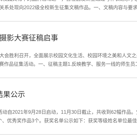
系处现向2022级全校新生征集文稿作品。一、文稿内容与要求
路”：个人在求学路上付出的努力、克服的困难、获得的帮助和取得的成
届摄影大赛征稿启事
大会胜利召开，全面展示校园文化生活、校园环境之美和人文之美
大赛作品征集活动。一、征稿主题1.反映教学、服务一线的师生员
；4.校园风光等。二、征稿对象全校广大师生员工（宣传与公共关
结果公示
动自2021年9月28日启动，11月30日截止，共收到62幅作
个、优秀奖作品3个。获奖名单公示如下：获奖等级姓名单位最佳
何雨潇/李非凡艺术与传媒学院视觉传达设计2002/2001班优秀