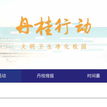
活动
丹桂微报
时间囊