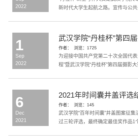
2022
新时代大学生起航之路。宣传与公共关
一个或多个方面展开:（1）“求学之
武汉学院“丹桂杯”第四
1
作者：
浏览：
1725
Sep
为迎接中国共产党第二十次全国代表
2022
程”暨武汉学院“丹桂杯”第四届摄影
馨画面；3.校内开展的各类文体活动
2021年时间囊井盖评选
6
作者：
浏览：
145
Dec
武汉学院“百年时间囊”井盖图案征集活
2021
过三轮评选，最终确定最佳奖作品1
奖吕芳艺术与传媒学院教师优秀作品奖