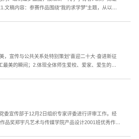
1.文稿内容：参赛作品围绕“我的求学梦”主题，从以下
绩；（2）“生活体悟”：令...
，宣传与公共关系处特别策划“喜迎二十大·奋进新征
工最美的瞬间；2.体现全体师生爱校、爱家、爱生的温
系处全员除外）。三、活动组织主...
品。党委宣传部于12月2日组织专家评委进行评审工作。经
作品奖郑宇凡艺术与传媒学院产品设计2001班优秀作品
作品奖张煜龙艺术与传媒学院教师公示期...