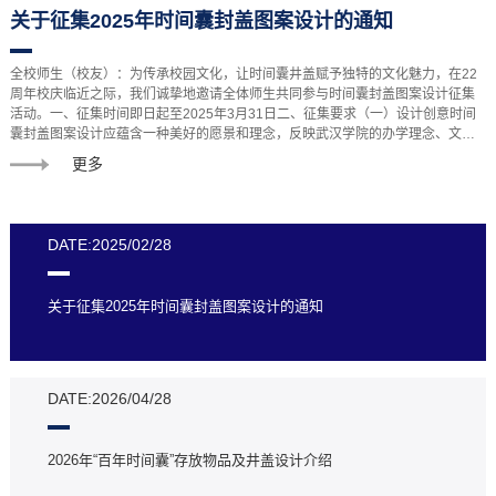
关于征集2025年时间囊封盖图案设计的通知
全校师生（校友）：为传承校园文化，让时间囊井盖赋予独特的文化魅力，在22
周年校庆临近之际，我们诚挚地邀请全体师生共同参与时间囊封盖图案设计征集
活动。一、征集时间即日起至2025年3月31日二、征集要求（一）设计创意时间
囊封盖图案设计应蕴含一种美好的愿景和理念，反映武汉学院的办学理念、文化
内涵以及办学成果和特色。（二）形式规范1.时间囊封盖为60cm*60cm正方形石
更多
板，提交的作品尺寸不能超过封盖大小；分辨率不小于3...
DATE:2025/02/28
关于征集2025年时间囊封盖图案设计的通知
DATE:2026/04/28
2026年“百年时间囊”存放物品及井盖设计介绍