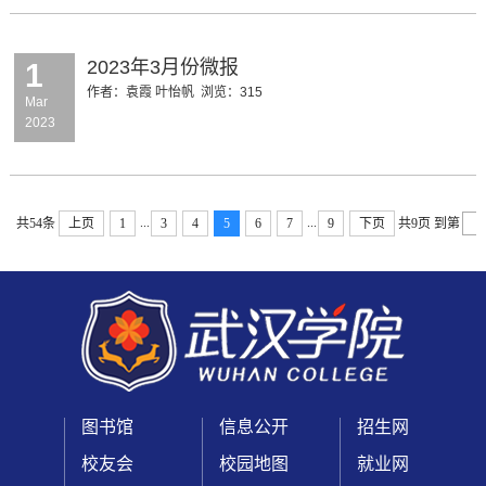
2023年3月份微报
1
作者：袁霞 叶怡帆
浏览：
315
Mar
2023
...
...
共54条
上页
1
3
4
5
6
7
9
下页
共9页
到第
图书馆
信息公开
招生网
校友会
校园地图
就业网