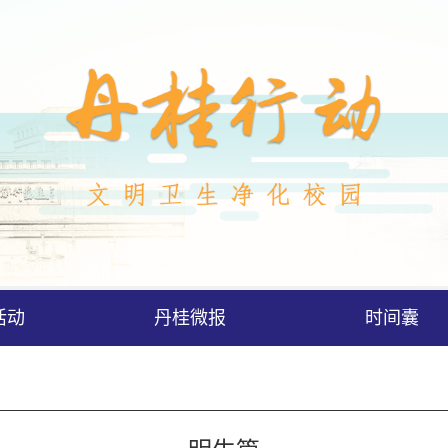
活动
丹桂微报
时间囊