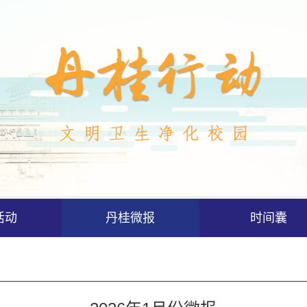
活动
丹桂微报
时间囊